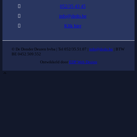
052/35 43 45
info@dedo.be
Klik hier
© De Donder Deuren bvba | Tel 052/35.51.07 |
info@dedo.be
| BTW
BE 0452.509.552
Ontwikkeld door
EDP Web Design