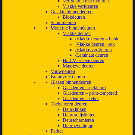
Verfdeuren met moluren
Vlakke verfdeuren
Gelakte binnendeuren
Blokdeuren
Schuifdeuren
Moderne binnendeuren
Vlakke deuren
Vlakke deuren – beuk
Vlakke deuren – eik
Vlakke verfdeuren
Laminaat deuren
Half Massieve deuren
Massieve deuren
Vouwdeuren
Brandvrije deuren
Glazen binnendeuren
Glasdeuren – gekleurd
Glasdeuren – print-tempered
Glasdeuren – reliëf
Toebehoren deuren
Deurklinken
Deuromlijstingen
Deurscharnieren
Deurbeveiliging
Parket