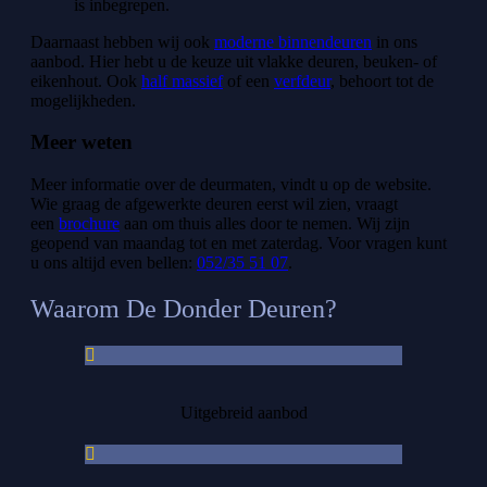
is inbegrepen.
Daarnaast hebben wij ook
moderne binnendeuren
in ons
aanbod. Hier hebt u de keuze uit vlakke deuren, beuken- of
eikenhout. Ook
half massief
of een
verfdeur
, behoort tot de
mogelijkheden.
Meer weten
Meer informatie over de deurmaten, vindt u op de website.
Wie graag de afgewerkte deuren eerst wil zien, vraagt
een
brochure
aan om thuis alles door te nemen. Wij zijn
geopend van maandag tot en met zaterdag. Voor vragen kunt
u ons altijd even bellen:
052/35 51 07
.
Waarom De Donder Deuren?
Uitgebreid aanbod