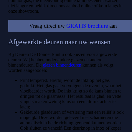
hout tot glas, die u eenvoudig online kunt bestellen. Aarzel
niet langer en bekijk direct ons aanbod online of kom langs in
onze showroom.
Vraag direct uw
GRATIS brochure
aan
Afgewerkte deuren naar uw wensen
Bij Deuren De Donder kunt u ook kiezen voor afgewerkte
deuren. Wij hebben onder andere glazen en andere
binnendeuren. De
glazen binnendeuren
kunnen als volgt
worden aangeboden:
Print tempered. Hierbij wordt de inkt op het glas
gedrukt. Het glas gaat vervolgens de oven in, waar het
vloeibaarder wordt. De inkt krijgt zo de kans binnen te
dringen tot de glasmassa. Het resultaat is glad, en vette
vingers maken weinig kans om een afdruk achter te
laten;
Gekleurde glasdeuren of versiering met een reliëf is ook
mogelijk. Deze worden geleverd met scharnieren die
automatisch in beide richting geopend kunnen worden.
Ook sluiten ze vanzelf. Een deurknop in inox of koper