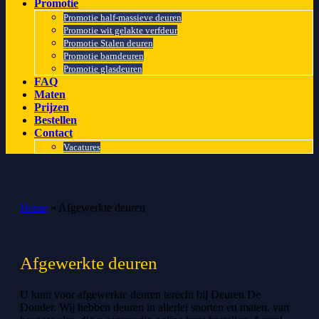
Promotie
Promotie half-massieve deuren
Promotie wit gelakte verfdeur
Promotie Stalen deuren
Promotie barndeuren
Promotie glasdeuren
FAQ
Maten
Prijzen
Bestellen
Contact
Vacatures
Home
»
Afgewerkte deuren
Afgewerkte deuren
U kunt voor afgewerkte deuren terecht bij Deuren De
Donder. Wij hebben deuren in allerlei soorten en maten, van